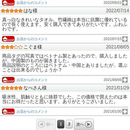
お店からのコメント
2022/09/22
はな様
2022/07/14
真っ白なきれいなタオル。竹繊維は本当に抗菌に優れている
ので長く使えます。安く購入できてありがたいです。ふわふ
わです。
お店からのコメント
2022/07/15
こぐま様
2021/08/05
商品タグの写真ではベトナム製とあったので、購入しました
が、中国製のものが届きました。
商品説明のところにはベトナム・中国とありましたが、選ぶ
ことは出来るのでしょうか？
お店からのコメント
2021/08/06
なべさん様
2021/01/29
吸水性、肌触りともに抜群でした。この価格で買えたのは本
当にお得だったと思います。ありがとうございました。
お店からのコメント
2021/01/30
1
2
前へ
次へ