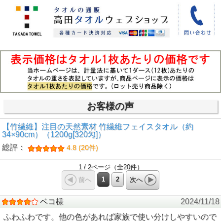
お客様の声
【竹繊維】注目の天然素材 竹繊維フェイスタオル（約
34×90cm）（1200g[320匁]）
総評：
4.8 (20件)
1 / 2ページ（全20件）
1
2
前へ
次へ
ベコ様
2024/11/18
ふわふわです。他の色があれば家族で使い分けしやすいので