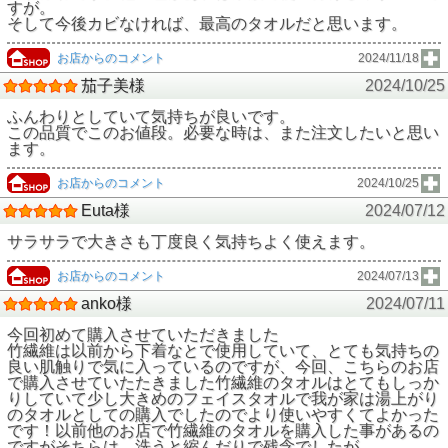
すが。
そして今後カビなければ、最高のタオルだと思います。
お店からのコメント
2024/11/18
茄子美様
2024/10/25
ふんわりとしていて気持ちが良いです。
この品質でこのお値段。必要な時は、また注文したいと思い
ます。
お店からのコメント
2024/10/25
Euta様
2024/07/12
サラサラで大きさも丁度良く気持ちよく使えます。
お店からのコメント
2024/07/13
anko様
2024/07/11
今回初めて購入させていただきました
竹繊維は以前から下着なとで使用していて、とても気持ちの
良い肌触りで気に入っているのですが、今回、こちらのお店
で購入させていたたきました竹繊維のタオルはとてもしっか
りしていて少し大きめのフェイスタオルで我が家は湯上がり
のタオルとしての購入でしたのでより使いやすくてよかった
です！以前他のお店で竹繊維のタオルを購入した事があるの
ですがそちらは、洗うと縮んだりで残念でしたが、