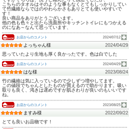
こちらのタオルはそのような事もなくとてもしっかりしてい
て竹繊維ならではのやわらかさもありとても使いやすいで
す！
良い商品をありがとうございます。
他の色も色々と出たら洗面所やキッチントイレにもつかえる
のになあ～なんて思っています、
お店からのコメント
2024/07/12
よっちゃん様
2024/04/29
思っていたより生地も厚く良かったです。色は白でした
お店からのコメント
2024/04/29
はな様
2023/08/24
竹の繊維は気に入っているので少しずつ増やしてます。
この値段でちゃんとしたものが買えるので助かります。吸い
取りも良く、渇きは遅めですが肌さわりが良いのもいいです
ね。
お店からのコメント
2023/08/25
ますみ様
2022/09/22
とても良いお品物です！