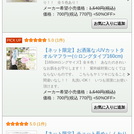
り！！ 全５色あり！
メーカー希望小売価格：
1,540円(税込)
価格： 700円(税込 770円)
<50%OFF>
5.0 (1件)
PICK UP
【ネット限定】お洒落な♪UVカットタ
オルマフラー(☆ロングタイプ160cm)
【160cmロングサイズ】全８色！ あなたのきれい
なお肌をお守りします！！ 紫外線対策になくては
ならないものです。 こちらもヤミツキになること
間違いなし！！ 丸洗いOK！ いつも清潔にお使い
頂けます。
メーカー希望小売価格：
1,540円(税込)
価格： 700円(税込 770円)
<50%OFF>
5.0 (1件)
【ネット限定】チョット長め♪ふんわり