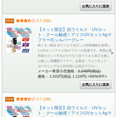
3.7 (3件)
NEW
【ネット限定】抗ウイルス・UVカッ
ト・クール触感！アイスUVカットAgマ
フラー/3.シルバーグレー
銀イオン配合 抗ウイルス加工した特殊繊維を使用し
たUVカットアイスAgマフラーの登場です。有害な紫
外線をカットするだけでなく抗ウイルス加工を施し
た嬉しい高機能マフラー。お散歩・ウォーキング・
ガーデニングなど外出時にお役立て下さい。
メーカー希望小売価格：
2,248円(税込)
価格： 1,022円(税込 1,124円)
<50%OFF>
3.7 (3件)
NEW
【ネット限定】抗ウイルス・UVカッ
ト・クール触感！アイスUVカットAgマ