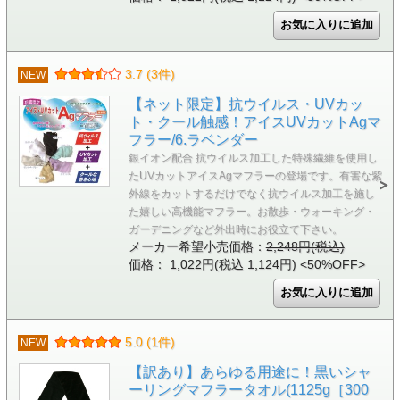
3.7 (3件)
NEW
【ネット限定】抗ウイルス・UVカッ
ト・クール触感！アイスUVカットAgマ
フラー/6.ラベンダー
銀イオン配合 抗ウイルス加工した特殊繊維を使用し
たUVカットアイスAgマフラーの登場です。有害な紫
外線をカットするだけでなく抗ウイルス加工を施し
た嬉しい高機能マフラー。お散歩・ウォーキング・
ガーデニングなど外出時にお役立て下さい。
メーカー希望小売価格：
2,248円(税込)
価格： 1,022円(税込 1,124円)
<50%OFF>
5.0 (1件)
NEW
【訳あり】あらゆる用途に！黒いシャ
ーリングマフラータオル(1125g［300