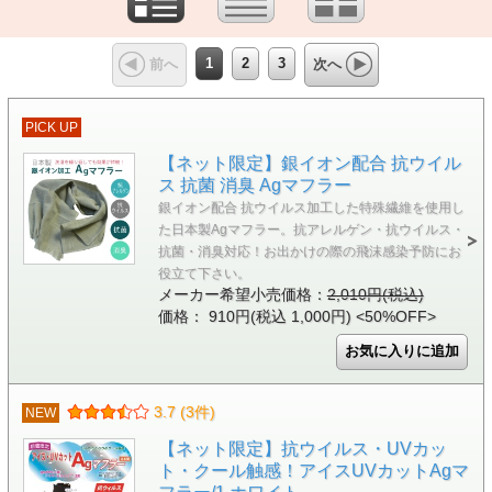
1
2
3
前へ
次へ
PICK UP
【ネット限定】銀イオン配合 抗ウイル
ス 抗菌 消臭 Agマフラー
銀イオン配合 抗ウイルス加工した特殊繊維を使用し
た日本製Agマフラー。抗アレルゲン・抗ウイルス・
抗菌・消臭対応！お出かけの際の飛沫感染予防にお
役立て下さい。
メーカー希望小売価格：
2,010円(税込)
価格： 910円(税込 1,000円)
<50%OFF>
3.7 (3件)
NEW
【ネット限定】抗ウイルス・UVカッ
ト・クール触感！アイスUVカットAgマ