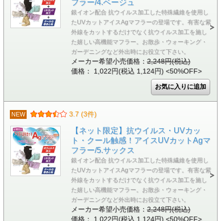
フラー/4.ベージュ
銀イオン配合 抗ウイルス加工した特殊繊維を使用し
たUVカットアイスAgマフラーの登場です。有害な紫
外線をカットするだけでなく抗ウイルス加工を施し
た嬉しい高機能マフラー。お散歩・ウォーキング・
ガーデニングなど外出時にお役立て下さい。
メーカー希望小売価格：
2,248円(税込)
価格： 1,022円(税込 1,124円)
<50%OFF>
3.7 (3件)
NEW
【ネット限定】抗ウイルス・UVカッ
ト・クール触感！アイスUVカットAgマ
フラー/5.サックス
銀イオン配合 抗ウイルス加工した特殊繊維を使用し
たUVカットアイスAgマフラーの登場です。有害な紫
外線をカットするだけでなく抗ウイルス加工を施し
た嬉しい高機能マフラー。お散歩・ウォーキング・
ガーデニングなど外出時にお役立て下さい。
メーカー希望小売価格：
2,248円(税込)
価格： 1,022円(税込 1,124円)
<50%OFF>