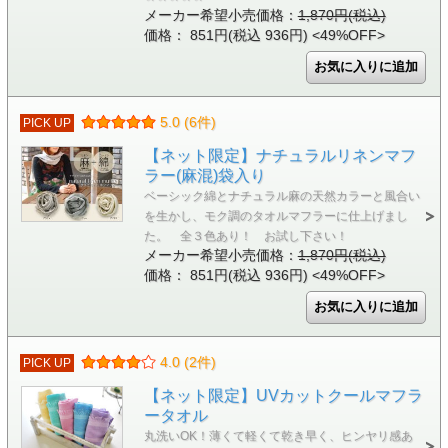
メーカー希望小売価格：
1,870円(税込)
価格： 851円(税込 936円)
<49%OFF>
5.0 (6件)
PICK UP
【ネット限定】ナチュラルリネンマフ
ラー(麻混)袋入り
ベーシック綿とナチュラル麻の天然カラーと風合い
を生かし、モク調のタオルマフラーに仕上げまし
た。 全３色あり！ お試し下さい！
メーカー希望小売価格：
1,870円(税込)
価格： 851円(税込 936円)
<49%OFF>
4.0 (2件)
PICK UP
【ネット限定】UVカットクールマフラ
ータオル
丸洗いOK！薄くて軽くて乾き早く、ヒンヤリ感あ