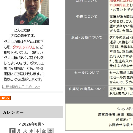
店長日記はこちら >>
カレンダー
＜
2026年8月
＞
日
月
火
水
木
金
土