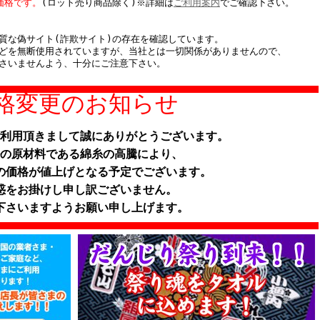
価格です。
(ロット売り商品除く)※詳細は
ご利用案内
でご確認下さい。
質な偽サイト(詐欺サイト)の存在を確認しています。
どを無断使用されていますが、当社とは一切関係がありませんので、
さいませんよう、十分にご注意下さい。
格変更のお知らせ
利用頂きまして誠にありがとうございます。
の原材料である綿糸の高騰により、
の価格が値上げとなる予定でございます。
惑をお掛けし申し訳ございません。
下さいますようお願い申し上げます。