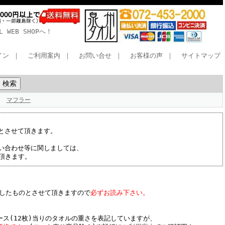
WEB SHOPへ！
イン
｜
ご利用案内
｜
お問い合せ
｜
お客様の声
｜
サイトマップ
マフラー
とさせて頂きます。
い合わせ等に関しましては、
て頂きます。
したものとさせて頂きますので
必ずお読み下さい。
ース(12枚)当りのタオルの重さを表記していますが、