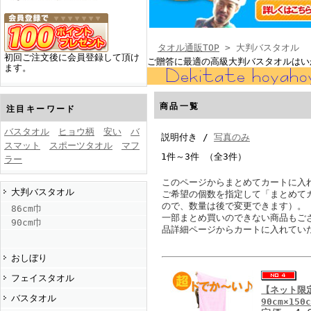
タオル通販TOP
> 大判バスタオル
初回ご注文後に会員登録して頂け
ご贈答に最適の高級大判バスタオルはい
ます。
商品一覧
注目キーワード
バスタオル
ヒョウ柄
安い
バ
説明付き /
写真のみ
スマット
スポーツタオル
マフ
1件～3件 （全3件）
ラー
このページからまとめてカートに入
大判バスタオル
ご希望の個数を指定して「まとめて
ので、数量は後で変更できます）。
86cm巾
一部まとめ買いのできない商品もご
90cm巾
品詳細ページからカートに入れてい
おしぼり
フェイスタオル
【ネット限
バスタオル
90cm×150