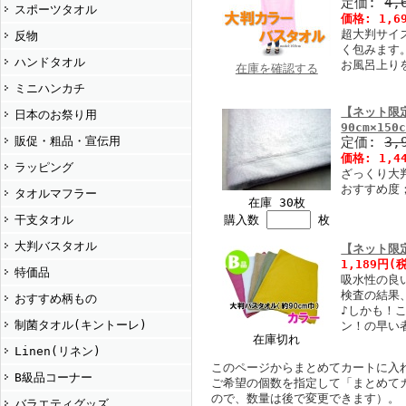
定価:
4,
スポーツタオル
価格:
1,6
超大判サイズ
反物
く包みます
ハンドタオル
お風呂上り
在庫を確認する
ミニハンカチ
【ネット限
日本のお祭り用
90cm×150
販促・粗品・宣伝用
定価:
3,
価格:
1,4
ラッピング
ざっくり大
おすすめ度；
タオルマフラー
在庫 30枚
干支タオル
購入数
枚
大判バスタオル
【ネット限
1,189円
(
特価品
吸水性の良
検査の結果
おすすめ柄もの
♪しかも！
制菌タオル(キントーレ)
ン！の早い
在庫切れ
Linen(リネン)
このページからまとめてカートに入
B級品コーナー
ご希望の個数を指定して「まとめて
ので、数量は後で変更できます）。
バラエティグッズ