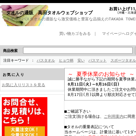
タオルの通販 高田タオルウェブショップ
タオルとバスタオルの通販なら激安価格と豊富な品揃えのTAKADA TOWEL 
買い物カゴをみる
｜
マイページへログ
商品検索
注目キーワード
バスタオル
ヒョウ柄
安い
バスマット
スポーツタオル
～ 夏季休業のお知らせ ～
お気に入り
誠に勝手ながら下記の期間を夏季休業
8月11日(火)～8月16日(日)
お気に入りリストを見る
休業期間中に頂きましたご注文やお問
8月17日(月)以降より順次対応させ
■ご確認下さい
ご注文頂ける場合は、
ご利用案内
に同意
■タオルの重量表記について
当ホームページは、計量法に基いて1ダ