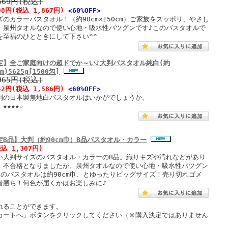
669円(税込)
98円
(税込 1,867円)
<60%OFF>
のカラーバスタオル！（約90cm×150cm）ご家族をスッポリ、やさし
。泉州タオルなので使い心地・吸水性バツグンです♪このバスタオルで
を至福のひとときにして下さい^^
定】全ご家庭向けの超ドでか～い♪大判バスタオル純白(約
cm)5625g[1500匁]
965円(税込)
42円
(税込 1,586円)
<60%OFF>
判の日本製無地白バスタオルはいかがでしょうか。
★★★★☆
定B品】大判（約90cm巾）B品バスタオル・カラー
税込 1,307円)
い大判サイズのバスタオル・カラーのB品。織りキズや汚れなどがあり
、不合格となりましたが、泉州タオルなので使い心地・吸水性バツグン
このバスタオルは約90cm巾、とゆったりビッグサイズ！売り切れゴメ
者勝ち！何色が届くかはお楽しみに♪
れることができます。
カートへ」ボタンをクリックしてください（※購入決定ではありません