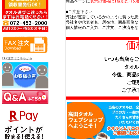
商品ページに
表示の価格は1枚あたりの
■ご注意下さい
弊社が運営しているかのように装った悪
弊社名や代表者名、所在地、商品画像な
個人情報のご入力、ご注文、ご決済をな
価
いつも当店をご
FAX注文はこちらから
タオル
今後、商品
ご迷
ご了承