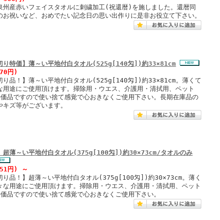
泉州産赤いフェイスタオルに刺繍加工(祝還暦)を施しました。還暦同
のお祝いなど、おめでたい記念日の思い出作りに是非お役立て下さい。
り特価】薄～い平地付白タオル(525g[140匁])約33×81cm
70円)
り品！】薄～い平地付白タオル(525g[140匁])約33×81cm。薄くて
な用途にご使用頂けます。掃除用・ウエス、介護用・清拭用、ペット
特価品ですので使い捨て感覚で心おきなくご使用下さい。長期在庫品の
やキズ等がございます。
超薄～い平地付白タオル(375g[100匁])約30×73cm/タオルのみ
 51円)
～
り品！】超薄～い平地付白タオル(375g[100匁])約30×73cm。薄く
々な用途にご使用頂けます。掃除用・ウエス、介護用・清拭用、ペット
特価品ですので使い捨て感覚で心おきなくご使用下さい。