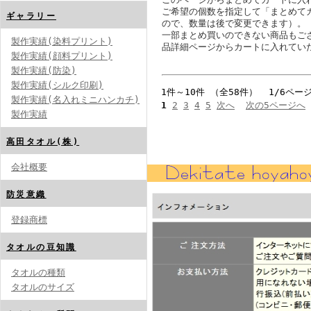
ご希望の個数を指定して「まとめて
ギャラリー
ので、数量は後で変更できます）。
一部まとめ買いのできない商品もご
製作実績(染料プリント)
品詳細ページからカートに入れてい
製作実績(顔料プリント)
製作実績(防染)
製作実績(シルク印刷)
1件～10件 （全58件） 1/6ペー
製作実績(名入れミニハンカチ)
1
2
3
4
5
次へ
次の5ページへ
製作実績
高田タオル(株)
会社概要
防災意織
登録商標
タオルの豆知識
タオルの種類
タオルのサイズ