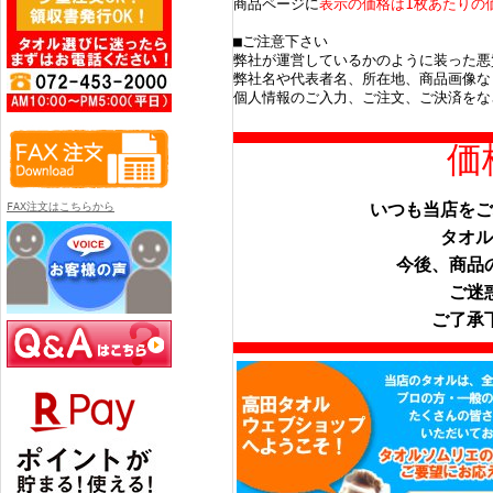
商品ページに
表示の価格は1枚あたりの
■ご注意下さい
弊社が運営しているかのように装った悪
弊社名や代表者名、所在地、商品画像な
個人情報のご入力、ご注文、ご決済をな
価
いつも当店をご
FAX注文はこちらから
タオル
今後、商品
ご迷
ご了承