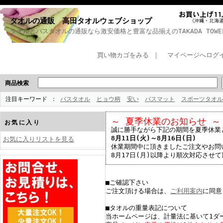
タオルの通販 高田タオルウェブショップ
タオルとバスタオルの通販なら激安価格と豊富な品揃えのTAKADA TOWEL 
買い物カゴをみる
｜
マイページへログ
商品検索
注目キーワード
バスタオル
ヒョウ柄
安い
バスマット
スポーツタオル
～ 夏季休業のお知らせ ～
お気に入り
誠に勝手ながら下記の期間を夏季休業
8月11日(火)～8月16日(日)
お気に入りリストを見る
休業期間中に頂きましたご注文やお問
8月17日(月)以降より順次対応させ
■ご確認下さい
ご注文頂ける場合は、
ご利用案内
に同意
■タオルの重量表記について
当ホームページは、計量法に基いて1ダ