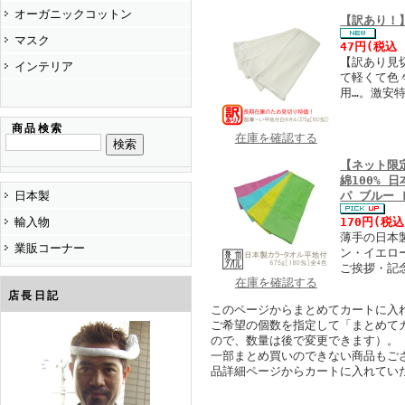
オーガニックコットン
【訳あり！】
マスク
47円
(税込
【訳あり見切
インテリア
て軽くて色
用…。激安
商品検索
在庫を確認する
【ネット限定
綿100% 
日本製
パ ブルー 
輸入物
170円
(税込
薄手の日本製
業販コーナー
ン・イエロ
ご挨拶・記
在庫を確認する
店長日記
このページからまとめてカートに入
ご希望の個数を指定して「まとめて
ので、数量は後で変更できます）。
一部まとめ買いのできない商品もご
品詳細ページからカートに入れてい