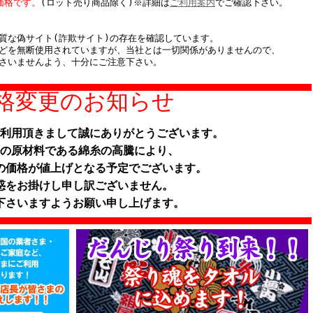
価格です。
(ロット売り商品除く)※詳細は
ご利用案内
でご確認下さい。
質な偽サイト(詐欺サイト)の存在を確認しています。
どを無断使用されていますが、当社とは一切関係がありませんので、
さいませんよう、十分にご注意下さい。
格変更のお知らせ
利用頂きまして誠にありがとうございます。
の原材料である綿糸の高騰により、
の価格が値上げとなる予定でございます。
惑をお掛けし申し訳ございません。
下さいますようお願い申し上げます。