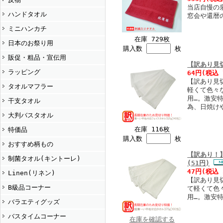
当店自慢の
ハンドタオル
窓会や還暦
ミニハンカチ
在庫 729枚
日本のお祭り用
購入数
枚
販促・粗品・宣伝用
【訳あり見切
ラッピング
64円
(税込 
【訳あり見切
タオルマフラー
軽くて色々
用…。激安
干支タオル
為、日焼け
大判バスタオル
在庫 116枚
特価品
購入数
枚
おすすめ柄もの
【訳あり！】
制菌タオル(キントーレ)
(51円)
47円
(税込
Linen(リネン)
【訳あり見切
B級品コーナー
て軽くて色
用…。激安
バラエティグッズ
バスタイムコーナー
在庫を確認する