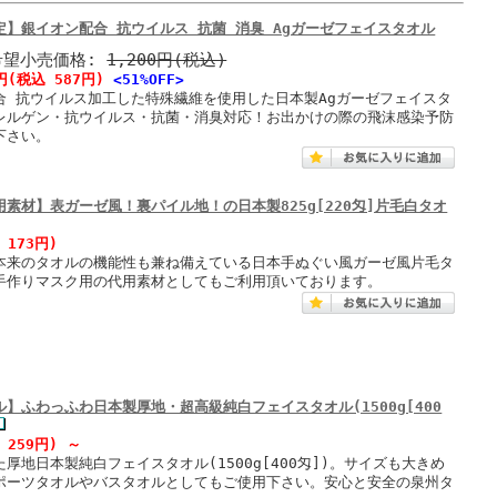
定】銀イオン配合 抗ウイルス 抗菌 消臭 Agガーゼフェイスタオル
希望小売価格:
1,200円(税込)
円
(税込 587円)
<51%OFF>
合 抗ウイルス加工した特殊繊維を使用した日本製Agガーゼフェイスタ
レルゲン・抗ウイルス・抗菌・消臭対応！お出かけの際の飛沫感染予防
下さい。
素材】表ガーゼ風！裏パイル地！の日本製825g[220匁]片毛白タオ
 173円)
本来のタオルの機能性も兼ね備えている日本手ぬぐい風ガーゼ風片毛タ
手作りマスク用の代用素材としてもご利用頂いております。
】ふわっふわ日本製厚地・超高級純白フェイスタオル(1500g[400
 259円)
～
厚地日本製純白フェイスタオル(1500g[400匁])。サイズも大きめ
ポーツタオルやバスタオルとしてもご使用下さい。安心と安全の泉州タ