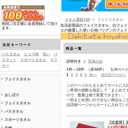
タオル通販TOP
> フェイスタオル
初回ご注文後に会員登録して頂け
生活必需品のフェイスタオル、白フェイ
ます。
エの厳選した使い心地バツグンのフェイ
注目キーワード
商品一覧
バスタオル
ヒョウ柄
安い
バ
スマット
スポーツタオル
マフ
説明付き /
写真のみ
ラー
1件～10件 （全58件） 1/6ペー
1
2
3
4
5
次へ
次の5ページへ
フェイスタオル
このページからまとめてカートに入
ご希望の個数を指定して「まとめて
おしぼり
ので、数量は後で変更できます）。
一部まとめ買いのできない商品もご
フェイスタオル
品詳細ページからカートに入れてい
バスタオル
スポーツタオル
【祝還暦】
533円
(税込
反物