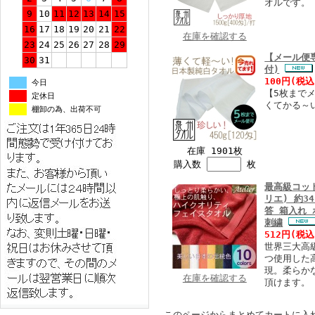
オルです。
9
10
11
12
13
14
15
16
17
18
19
20
21
22
在庫を確認する
23
24
25
26
27
28
29
【メール便専
30
31
付)
100円
(税込
今日
【5枚まで
定休日
くてかる～
棚卸の為、出荷不可
在庫 1901枚
購入数
枚
最高級コッ
リエ) 約3
答 箱入れ 
刺繍
512円
(税込
世界三大高
つ使用した
現。柔らか
在庫を確認する
頂けます。
このページからまとめてカートに入