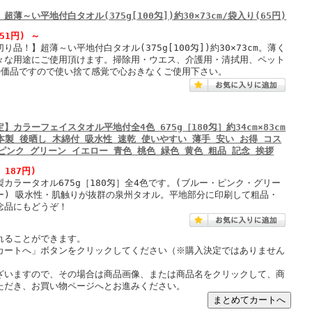
超薄～い平地付白タオル(375g[100匁])約30×73cm/袋入り(65円)
 51円)
～
り品！】超薄～い平地付白タオル(375g[100匁])約30×73cm。薄く
々な用途にご使用頂けます。掃除用・ウエス、介護用・清拭用、ペット
特価品ですので使い捨て感覚で心おきなくご使用下さい。
】カラーフェイスタオル平地付全4色 675g［180匁］約34cm×83cm
日本製 後晒し 木綿付 吸水性 速乾 使いやすい 薄手 安い お得 コス
ピンク グリーン イエロー 青色 桃色 緑色 黄色 粗品 記念 挨拶
 187円)
カラータオル675g［180匁］全4色です。(ブルー・ピンク・グリー
ー) 吸水性・肌触りが抜群の泉州タオル。平地部分に印刷して粗品・
念品にもどうぞ！
れることができます。
カートへ」ボタンをクリックしてください（※購入決定ではありません
ざいますので、その場合は商品画像、または商品名をクリックして、商
ただき、お買い物ページへとお進みください。