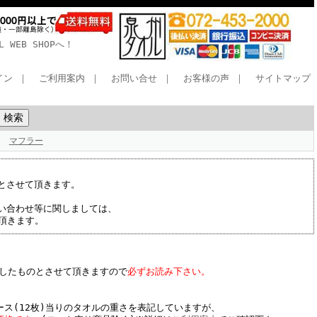
WEB SHOPへ！
イン
｜
ご利用案内
｜
お問い合せ
｜
お客様の声
｜
サイトマップ
マフラー
とさせて頂きます。
い合わせ等に関しましては、
て頂きます。
したものとさせて頂きますので
必ずお読み下さい。
ース(12枚)当りのタオルの重さを表記していますが、