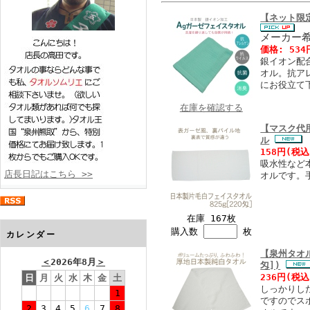
【ネット限
メーカー
価格:
534
銀イオン配
オル。抗ア
にお役立て
在庫を確認する
【マスク代用
ル
158円
(税込
吸水性など
店長日記はこちら >>
オルです。
在庫 167枚
購入数
枚
カレンダー
【泉州タオル
＜
2026年8月
＞
匁])
236円
(税込
日
月
火
水
木
金
土
しっかりした
1
ですのでス
2
3
4
5
6
7
8