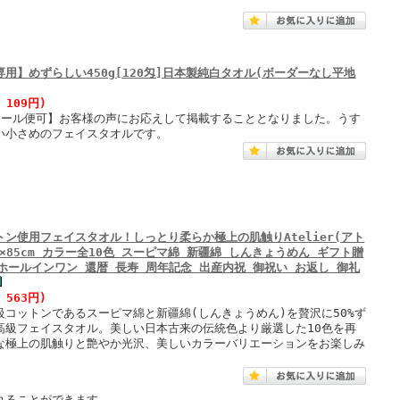
用】めずらしい450g[120匁]日本製純白タオル(ボーダーなし平地
 109円)
メール便可】お客様の声にお応えして掲載することとなりました。うす
い小さめのフェイスタオルです。
トン使用フェイスタオル！しっとり柔らか極上の肌触りAtelier(アト
4×85cm カラー全10色 スーピマ綿 新疆綿 しんきょうめん ギフト贈
ホールインワン 還暦 長寿 周年記念 出産内祝 御祝い お返し 御礼
 563円)
級コットンであるスーピマ綿と新疆綿(しんきょうめん)を贅沢に50%ず
高級フェイスタオル。美しい日本古来の伝統色より厳選した10色を再
な極上の肌触りと艶やか光沢、美しいカラーバリエーションをお楽しみ
れることができます。