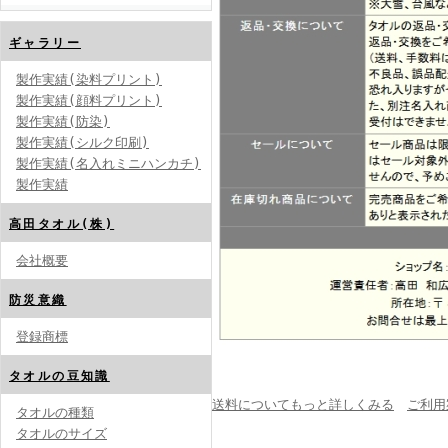
ギャラリー
製作実績(染料プリント)
製作実績(顔料プリント)
製作実績(防染)
製作実績(シルク印刷)
製作実績(名入れミニハンカチ)
製作実績
高田タオル(株)
会社概要
防災意織
登録商標
タオルの豆知識
送料についてもっと詳しくみる
ご利用
タオルの種類
タオルのサイズ