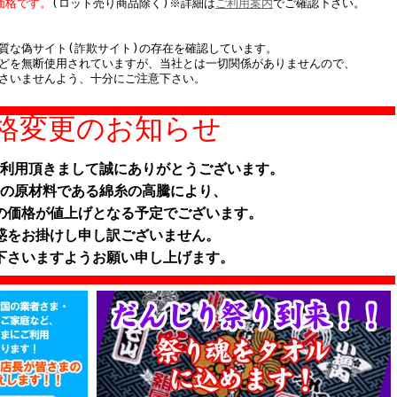
価格です。
(ロット売り商品除く)※詳細は
ご利用案内
でご確認下さい。
質な偽サイト(詐欺サイト)の存在を確認しています。
どを無断使用されていますが、当社とは一切関係がありませんので、
さいませんよう、十分にご注意下さい。
格変更のお知らせ
利用頂きまして誠にありがとうございます。
の原材料である綿糸の高騰により、
の価格が値上げとなる予定でございます。
惑をお掛けし申し訳ございません。
下さいますようお願い申し上げます。