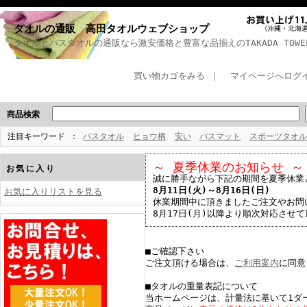
タオルの通販 高田タオルウェブショップ
タオルとバスタオルの通販なら激安価格と豊富な品揃えのTAKADA TOWEL 
買い物カゴをみる
｜
マイページへログ
商品検索
注目キーワード
バスタオル
ヒョウ柄
安い
バスマット
スポーツタオル
～ 夏季休業のお知らせ ～
お気に入り
誠に勝手ながら下記の期間を夏季休業
8月11日(火)～8月16日(日)
お気に入りリストを見る
休業期間中に頂きましたご注文やお問
8月17日(月)以降より順次対応させ
■ご確認下さい
ご注文頂ける場合は、
ご利用案内
に同意
■タオルの重量表記について
当ホームページは、計量法に基いて1ダ