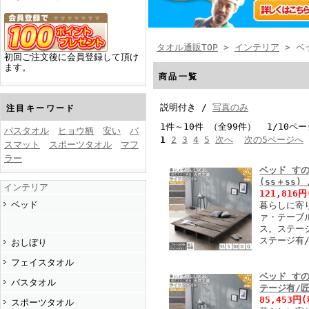
タオル通販TOP
>
インテリア
> ベ
初回ご注文後に会員登録して頂け
ます。
商品一覧
説明付き /
写真のみ
注目キーワード
1件～10件 （全99件） 1/10ペー
バスタオル
ヒョウ柄
安い
バ
1
2
3
4
5
次へ
次の5ページへ
スマット
スポーツタオル
マフ
ラー
ベッド す
(ss＋ss
インテリア
121,816円
ベッド
暮らしに寄
ァ・テーブ
ス。ステージ
ステージ有
おしぼり
フェイスタオル
ベッド す
バスタオル
テージ有/
85,453円
(
スポーツタオル