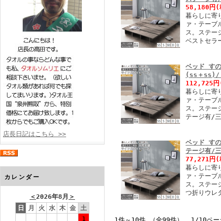
58,180円
(
暮らしに寄
ァ・テーブ
ス。ステー
ベストセラ
ベッド す
(ss＋ss
112,725円
暮らしに寄
ァ・テーブ
ス。ステージ
テージ有/
店長日記はこちら >>
ベッド す
テージ有/
77,271円
(
暮らしに寄
ァ・テーブ
カレンダー
ス。ステー
つ折りウレ
＜
2026年8月
＞
日
月
火
水
木
金
土
1
1件～10件 （全99件） 1/10ペー