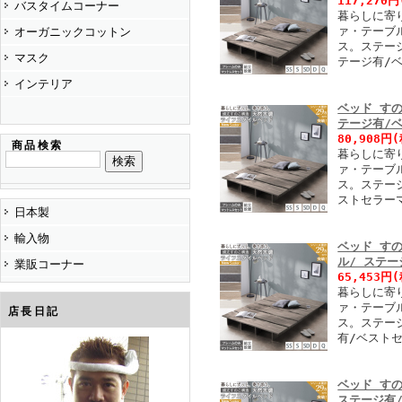
117,270円
バスタイムコーナー
暮らしに寄
ァ・テーブ
オーガニックコットン
ス。ステージ
マスク
テージ有/
インテリア
ベッド す
テージ有/
80,908円
(
商品検索
暮らしに寄
ァ・テーブ
ス。ステー
ストセラー
日本製
輸入物
ベッド す
ル/ ステ
業販コーナー
65,453円
(
暮らしに寄
ァ・テーブ
店長日記
ス。ステー
有/ベスト
ベッド す
ステージ有