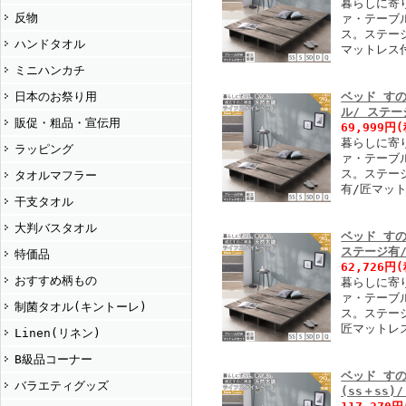
暮らしに寄
反物
ァ・テーブ
ス。ステー
ハンドタオル
マットレス
ミニハンカチ
ベッド す
日本のお祭り用
ル/ ステー
販促・粗品・宣伝用
69,999円
(
暮らしに寄
ラッピング
ァ・テーブ
ス。ステー
タオルマフラー
有/匠マッ
干支タオル
大判バスタオル
ベッド す
ステージ有
特価品
62,726円
(
おすすめ柄もの
暮らしに寄
ァ・テーブ
制菌タオル(キントーレ)
ス。ステー
匠マットレ
Linen(リネン)
B級品コーナー
ベッド す
バラエティグッズ
(ss＋ss