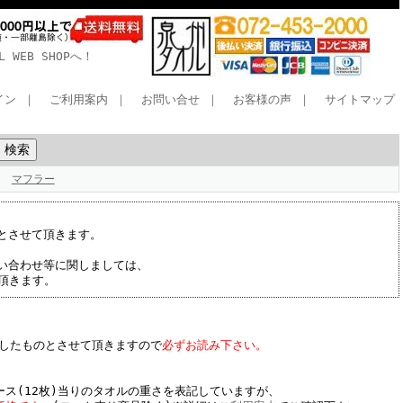
WEB SHOPへ！
イン
｜
ご利用案内
｜
お問い合せ
｜
お客様の声
｜
サイトマップ
マフラー
とさせて頂きます。
い合わせ等に関しましては、
て頂きます。
したものとさせて頂きますので
必ずお読み下さい。
ース(12枚)当りのタオルの重さを表記していますが、