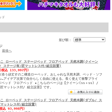
ッド
並び順：
ジ
最後へ
のこ ローベッド ステージベッド フロアベッド 天然木調(クイーン
) / ステージ有/匠マットレス付/組立設置)
(税込 133,997円)
り添う頑丈すのこ構造ローベッド。おしゃれな天然木調、ベッド・ソフ
ル…アイデア次第で自分らしく自由に使える。長く使えて衝撃プライ
ベッド フロアベッド ★こちらのページは【クイーン(ss＋ss) /
/匠マットレス付/ 組立設置】です。
のこ ローベッド ステージベッド フロアベッド 天然木調(ダブル/ ス
匠マットレス付/組立設置)
税込 93,998円)