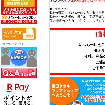
商品ページに
表示の価格は1枚あたりの
■ご注意下さい
弊社が運営しているかのように装った悪
弊社名や代表者名、所在地、商品画像な
個人情報のご入力、ご注文、ご決済をな
価
いつも当店をご
FAX注文はこちらから
タオル
今後、商品
ご迷
ご了承