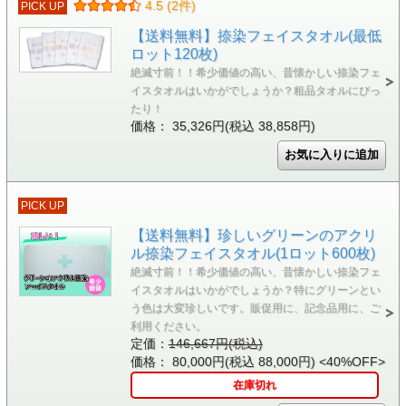
4.5 (2件)
PICK UP
【送料無料】捺染フェイスタオル(最低
ロット120枚)
絶滅寸前！！希少価値の高い、昔懐かしい捺染フェ
イスタオルはいかがでしょうか？粗品タオルにぴっ
たり！
価格： 35,326円(税込 38,858円)
PICK UP
【送料無料】珍しいグリーンのアクリ
ル捺染フェイスタオル(1ロット600枚)
絶滅寸前！！希少価値の高い、昔懐かしい捺染フェ
イスタオルはいかがでしょうか？特にグリーンとい
う色は大変珍しいです。販促用に、記念品用に、ご
利用ください。
定価：
146,667円(税込)
価格： 80,000円(税込 88,000円)
<40%OFF>
在庫切れ