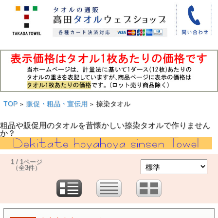
TOP
販促・粗品・宣伝用
捺染タオル
>
>
粗品や販促用のタオルを昔懐かしい捺染タオルで作りません
か？
1 / 1ページ
（全3件）