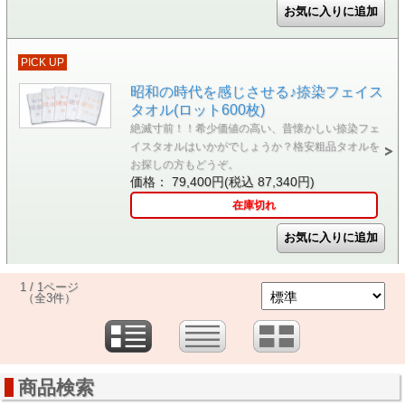
PICK UP
昭和の時代を感じさせる♪捺染フェイス
タオル(ロット600枚)
絶滅寸前！！希少価値の高い、昔懐かしい捺染フェ
イスタオルはいかがでしょうか？格安粗品タオルを
お探しの方もどうぞ。
価格： 79,400円(税込 87,340円)
在庫切れ
1 / 1ページ
（全3件）
商品検索