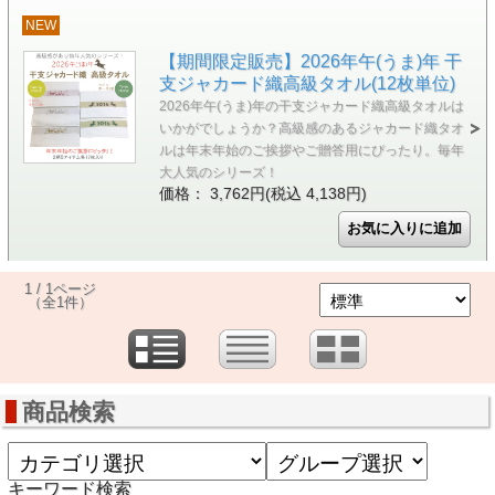
NEW
【期間限定販売】2026年午(うま)年 干
支ジャカード織高級タオル(12枚単位)
2026年午(うま)年の干支ジャカード織高級タオルは
いかがでしょうか？高級感のあるジャカード織タオ
ルは年末年始のご挨拶やご贈答用にぴったり。毎年
大人気のシリーズ！
価格： 3,762円(税込 4,138円)
1 / 1ページ
（全1件）
商品検索
キーワード検索