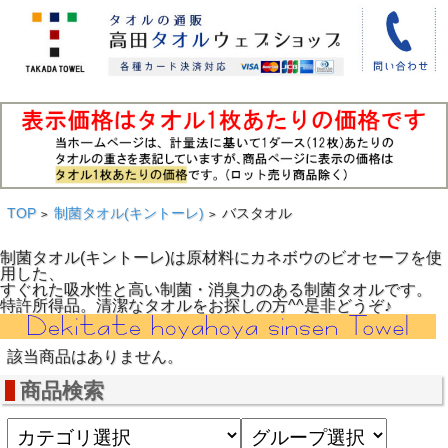
TOP
制菌タオル(キントーレ)
バスタオル
>
>
制菌タオル(キントーレ)は原材料にカネボウのビオセーフを使
用した、
すぐれた吸水性と高い制菌・消臭力のある制菌タオルです。
特許所得品。清潔なタオルをお探しの方^^是非どうぞ♪
該当商品はありません。
商品検索