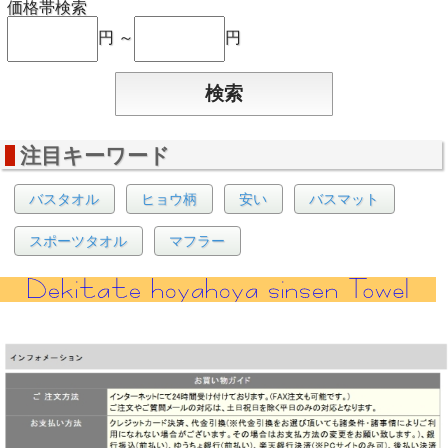
価格帯検索
円 ～
円
注目キーワード
バスタオル
ヒョウ柄
安い
バスマット
スポーツタオル
マフラー