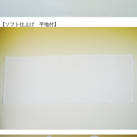
ご注文ページは別になりますので、こちらよりご注文お願い
致します♪
↓ ↓ ↓
【泉州タオル】安全と安心の日本製純白タオル(825g[220匁]
【ソフト仕上げ 平地付】
ソフト/総パイル/ボーダーなし）