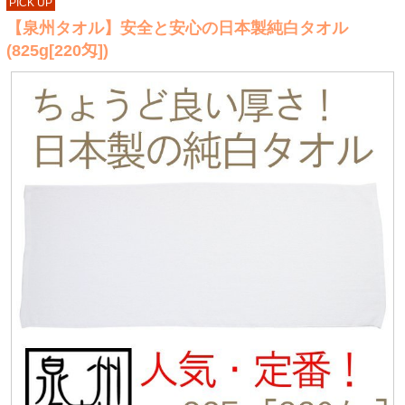
PICK UP
【泉州タオル】安全と安心の日本製純白タオル
(825g[220匁])