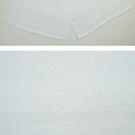
サイズ；約34cmｘ82～88cm
重 量；約68ｇ(1枚当り)
素 材；綿100％
※当shop定番品です。
シリンダタイプ〈パイルが寝ているもの〉とソフトタイプ
〈パイルが立っているもの〉のお好きなほうをお選び下さ
い。
また、平地付タイプ〈タオルの端までパイルのないもの〉と
総パイルタイプ〈タオルの端までパイルのあるもの〉のお好
きなほうからもお選び下さい。
なお、シリンダータイプのもので総パイルタイプのものは、
毛中に織柄(ボーダー)はございません。それ以外のものはす
べて毛中に織柄(ボーダー)がございます。
※ボーダー柄やタグが写真と異なる場合もございます。
定番品ですので、常時在庫をしております。どうぞ宜しくお
願い致します｡
「ボーダー柄のないタイプがほしい！」とのお客さまのご要
望にお応えして
ソフト・総パイル・ボーダーなしタイプ
を定番化いたしまし
た！