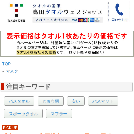
TOP
マスク
>
注目キーワード
バスタオル
ヒョウ柄
安い
バスマット
スポーツタオル
マフラー
PICK UP