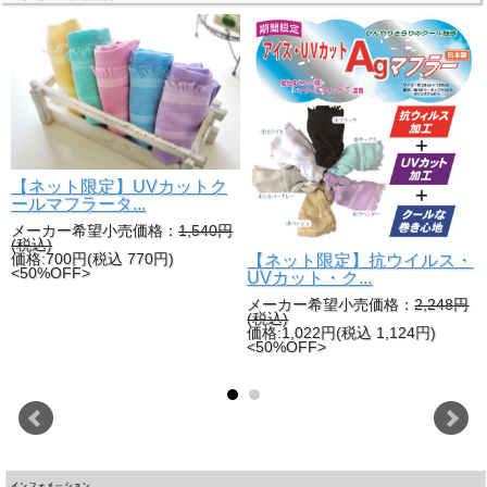
※輸入品につき予告なく規格変更、または廃盤となる場合が
ございます。
【ネット限定】UVカットク
ールマフラータ...
メーカー希望小売価格：
1,540円
(税込)
【ネット限定】抗ウイルス・
価格:700円(税込 770円)
ル
<50%OFF>
UVカット・ク...
メーカー希望小売価格：
2,248円
(税込)
価格:1,022円(税込 1,124円)
<50%OFF>