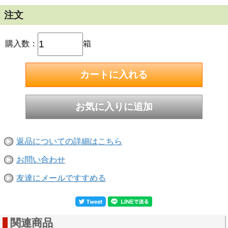
注文
購入数：
箱
感染予防対策に！お出かけ時の必需品、
使い捨て 三層構造 不織布マスク Sサイズ(子ども用)です。
サイズは約14.5cm×9cm、子ども用のサイズになります。
手軽に使えるのはやっぱり不織布マスク、何枚あっても困り
ません。
50枚箱入りでたっぷりご使用頂けます。
返品についての詳細はこちら
お子さま用に、小柄な方…、
小さいサイズのマスクをお探しの方…、
お問い合わせ
幼稚園や保育園の保存用に…、タオルと一緒に是非どうぞ！
友達にメールですすめる
マスクサイズ：Sサイズ(約14.5cm×9cm)(子ども用)
マスク仕様：不織布 三層構造
梱包方法：50枚のマスクをナイロン製の袋でまとめ箱入れし
ています。
関連商品