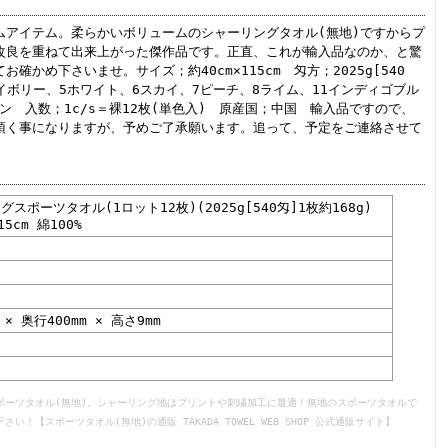
ムアイテム。柔らかいボリュームのシャーリングタオル(無地)ですからプ
改良を重ねて出来上がった傑作品です。正直、これが輸入品なのか、と驚
かめ下さいませ。サイズ；約40cm×115cm 匁方；2025g[540
アイボリー、5ホワイト、6スカイ、7ピーチ、8ライム、11インディゴブル
ン 入数；1c/s＝裸12枚(単色入) 原産国；中国 輸入品ですので、
頂く事になりますが、予めご了承願います。追って、予定をご連絡させて
スポーツタオル(1ロット12枚)(2025g[540匁]1枚約168g)
15cm 綿100%
 × 奥行400mm × 高さ9mm
ポーツタオル(無地)。シャーリング地はプリントや刺繍加工に最適！無地のスポーツタオルで
【スポーツタオル(無地)の通販 TAKADA TOWEL WEB SHOP 公式通販サイト】