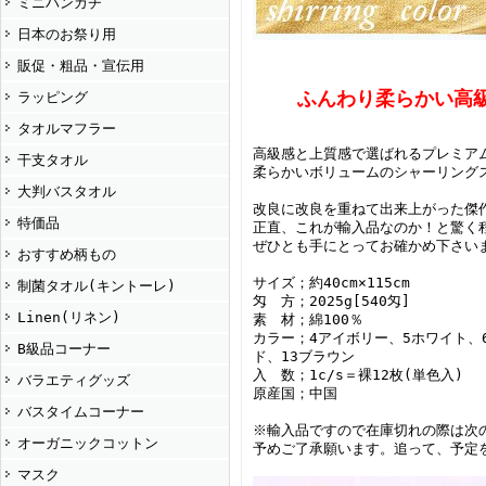
ミニハンカチ
日本のお祭り用
販促・粗品・宣伝用
ふんわり柔らかい高級
ラッピング
タオルマフラー
高級感と上質感で選ばれるプレミア
干支タオル
柔らかいボリュームのシャーリング
大判バスタオル
改良に改良を重ねて出来上がった傑
特価品
正直、これが輸入品なのか！と驚く
ぜひとも手にとってお確かめ下さい
おすすめ柄もの
サイズ；約40cm×115cm
制菌タオル(キントーレ)
匁 方；2025g[540匁]
Linen(リネン)
素 材；綿100％
カラー；4アイボリー、5ホワイト、
B級品コーナー
ド、13ブラウン
入 数；1c/s＝裸12枚(単色入)
バラエティグッズ
原産国；中国
バスタイムコーナー
※輸入品ですので在庫切れの際は次
オーガニックコットン
予めご了承願います。追って、予定
マスク