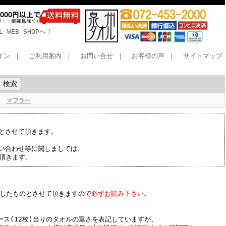
WEB SHOPへ！
イン
｜
ご利用案内
｜
お問い合せ
｜
お客様の声
｜
サイトマップ
マフラー
とさせて頂きます。
い合わせ等に関しましては、
て頂きます。
したものとさせて頂きますので
必ずお読み下さい。
ース(12枚)当りのタオルの重さを表記していますが、