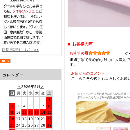
■ お客様の声
店長日記はこちら >>
おすすめ度
ゆ
迅速丁寧で良心的な対応に大満足で
す。
お店からのコメント
カレンダー
こちらこそ今後ともよろしくお願
＜
2026年8月
＞
日
月
火
水
木
金
土
1
2
3
4
5
6
7
8
9
10
11
12
13
14
15
16
17
18
19
20
21
22
23
24
25
26
27
28
29