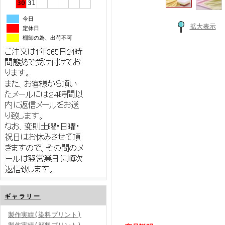
30
31
今日
拡大表示
定休日
棚卸の為、出荷不可
ギャラリー
製作実績(染料プリント)