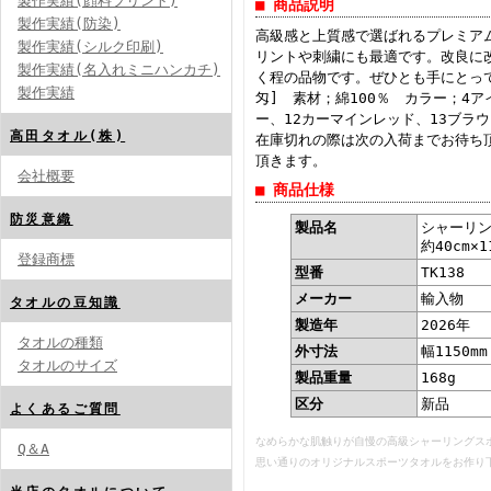
製作実績(顔料プリント)
■ 商品説明
製作実績(防染)
高級感と上質感で選ばれるプレミア
製作実績(シルク印刷)
リントや刺繍にも最適です。改良に
製作実績(名入れミニハンカチ)
く程の品物です。ぜひとも手にとってお確
製作実績
匁] 素材；綿100％ カラー；4
ー、12カーマインレッド、13ブラウ
高田タオル(株)
在庫切れの際は次の入荷までお待ち
頂きます。
会社概要
■ 商品仕様
防災意織
製品名
シャーリング
約40cm×1
登録商標
型番
TK138
メーカー
輸入物
タオルの豆知識
製造年
2026年
タオルの種類
外寸法
幅1150mm
タオルのサイズ
製品重量
168g
区分
新品
よくあるご質問
なめらかな肌触りが自慢の高級シャーリングス
Q＆A
思い通りのオリジナルスポーツタオルをお作り下さい！