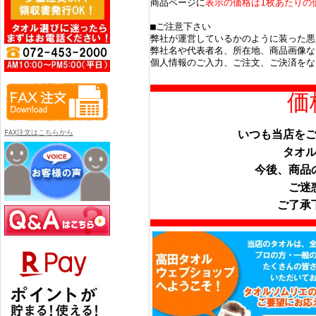
商品ページに
表示の価格は1枚あたりの
■ご注意下さい
弊社が運営しているかのように装った悪
弊社名や代表者名、所在地、商品画像な
個人情報のご入力、ご注文、ご決済をな
価
いつも当店を
FAX注文はこちらから
タオ
今後、商品
ご迷
ご了承