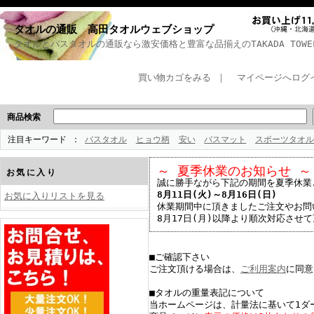
タオルの通販 高田タオルウェブショップ
タオルとバスタオルの通販なら激安価格と豊富な品揃えのTAKADA TOWEL 
買い物カゴをみる
｜
マイページへログ
商品検索
注目キーワード
バスタオル
ヒョウ柄
安い
バスマット
スポーツタオル
～ 夏季休業のお知らせ ～
お気に入り
誠に勝手ながら下記の期間を夏季休業
8月11日(火)～8月16日(日)
お気に入りリストを見る
休業期間中に頂きましたご注文やお問
8月17日(月)以降より順次対応させ
■ご確認下さい
ご注文頂ける場合は、
ご利用案内
に同意
■タオルの重量表記について
当ホームページは、計量法に基いて1ダ