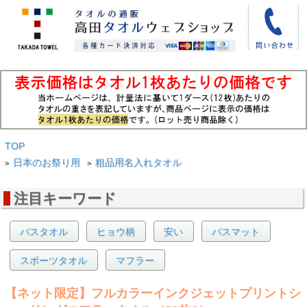
TOP
日本のお祭り用
粗品用名入れタオル
>
>
注目キーワード
バスタオル
ヒョウ柄
安い
バスマット
スポーツタオル
マフラー
【ネット限定】フルカラーインクジェットプリントシ