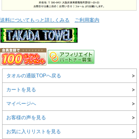
お問い合わせはこちらからどうぞ♪→
お問い合わせ
●納期・その他
送料についてもっと詳しくみる
ご利用案内
☆受注加工の為、納期は約1か月位みて下さい。
☆生地の裏面は白色となります。
☆その他詳細につきましては、メールや電話での打ち合わせ
とさせていただきます。
別途追加料金で名前や背番号などを
個別名入れすることができます。
タオルの通販TOPへ戻る
お気軽にご相談ください。
こちらからどうぞ♪→
お問い合わせ
カートを見る
マイページへ
●ご希望の枚数でご注文を承ります。
お客様の声を見る
☆1枚
→購入ページへ
☆2?9枚
→購入ページへ
お気に入りリストを見る
☆10?19枚
→購入ページへ
☆20?49枚
→購入ページへ