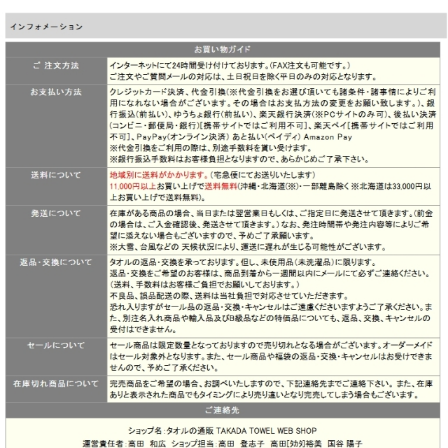
インクジェットプリントはたくさんの色を使うことができま
す。
グラデーションもOK！ カラフルで凝ったデザインも可能
です。
●少ない枚数のオリジナルタオルを作りたい方
通常のプリントタオルの場合、使用する色の数だけ型代がか
かります。
ですので、ある程度まとまった枚数を作らないと、1枚あた
りの単価が高くなってしまいます。
しかし、インクジェットプリントは型が不要な為、カラフル
なオリジナルタオルが
1枚からでもお気軽に作ることができます。
●デザインの入稿について
☆デザインデータは、お問い合わせ時、又はご注文頂けまし
たら専用のテンプレート（雛形）を
メールでお送り致しますので、編集して送り返してくださ
い。
☆aiイラストレーター ver.cs2でご入稿下さい。
☆文字はアウトライン化して下さい。
☆デザインデータがない場合はこちらでデザイナーがデザイ
ンすることも可能です。（有償）