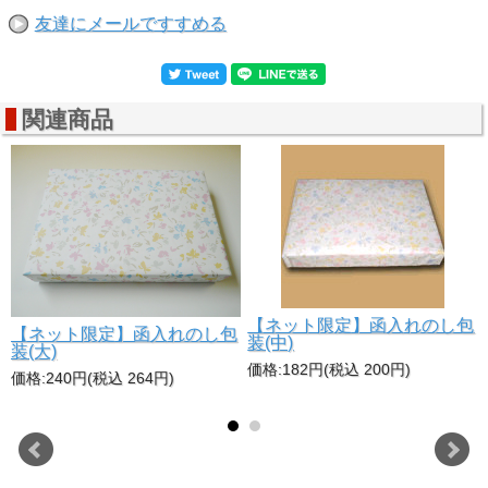
友達にメールですすめる
関連商品
●自分だけのオリジナルタオルを作りたい方
インクジェットプリントはデザインも色も、用意したデジタ
ルデザインに近い表現が可能です。
世界に1枚だけ・自分だけのオリジナルタオルが、1枚からで
【ネット限定】函入れのし包
もお作りいただけます。
【ネット限定】函入れのし包
装(中)
装(大)
☆野球やサッカーなどクラブチームのオリジナルタオルに。
価格:182円(税込 200円)
価格:240円(税込 264円)
団結力up！
い
☆お祭り用に・・・。これは目立ちます！
☆仲間だけのオリジナルタオルを作ってみませんか？
●たくさんの色を使ったタオルを作りたい方