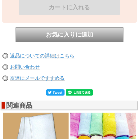
真空パックタオルです！
災害時や緊急時、タオルはいくらあっても困りません！
手拭き、汗拭きに！
ケガをした時の応急処置に！
首に1枚まくだけで防寒に！
返品についての詳細はこちら
あらゆることに利用できます。
お問い合わせ
そんな頼もしいタオルを真空パックして
友達にメールですすめる
省スペースで備蓄しておきませんか？
関連商品
アルミ蒸着フィルムで完全密封しています。