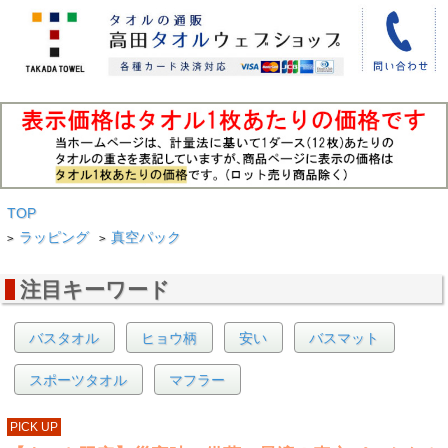
TOP
ラッピング
真空パック
>
>
注目キーワード
バスタオル
ヒョウ柄
安い
バスマット
スポーツタオル
マフラー
PICK UP