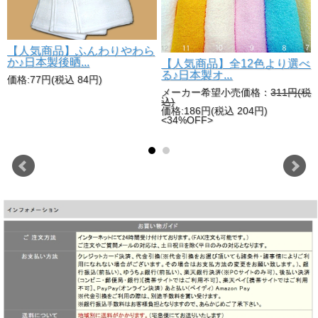
【人気商品】ふんわりやわら
か♪日本製後晒...
【人気商品】全12色より選べ
る♪日本製オ...
価格:77円(税込 84円)
メーカー希望小売価格：
311円(税
い
込)
価格:186円(税込 204円)
<34%OFF>